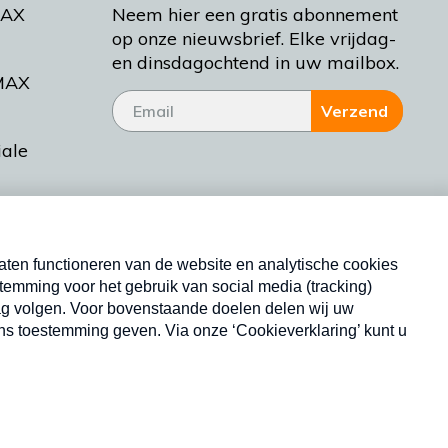
MAX
Neem hier een gratis abonnement
op onze nieuwsbrief. Elke vrijdag-
en dinsdagochtend in uw mailbox.
MAX
Verzend
iale
tieman
ctueel
Nieuwsbrief
d Bakt
Neem hier een gratis abonnement op onze
nieuwsbrief. Elke vrijdag- en dinsdagochtend in uw
mailbox.
Copyright © 2026 MAX Vandaag -
Omroep MAX
privacyverklaring