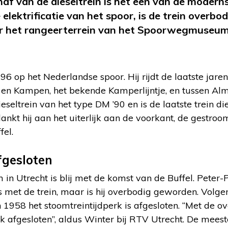
haf van de dieseltrein is het een van de modern
 elektrificatie van het spoor, is de trein overb
aar het rangeerterrein van het Spoorwegmuseum
1996 op het Nederlandse spoor. Hij rijdt de laatste ja
 en Kampen, het bekende Kamperlijntje, en tussen Al
eseltrein van het type DM ’90 en is de laatste trein di
kt hij aan het uiterlijk aan de voorkant, de gestroo
fel.
fgesloten
 Utrecht is blij met de komst van de Buffel. Peter-
 met de trein, maar is hij overbodig geworden. Volgen
n 1958 het stoomtreintijdperk is afgesloten. “Met de o
rk afgesloten”, aldus Winter bij RTV Utrecht. De meest