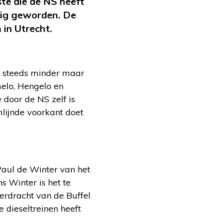
ste die de NS heeft
odig geworden. De
 in Utrecht.
ren steeds minder maar
melo, Hengelo en
e door de NS zelf is
mlijnde voorkant doet
Paul de Winter van het
s Winter is het te
verdracht van de Buffel
e dieseltreinen heeft