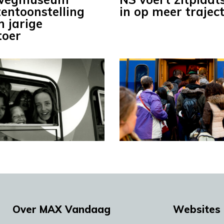
tentoonstelling
in op meer trajec
 jarige
toer
Over MAX Vandaag
Websites 