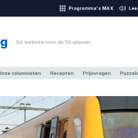
Programma's MAX
Lee
Dé website voor de 50-plusser
Onze columnisten
Recepten
Prijsvragen
Puzzel
ERK & RECHT
GEZONDHEID & SPORT
HUIS, TUIN & HOBBY
MEDIA & 