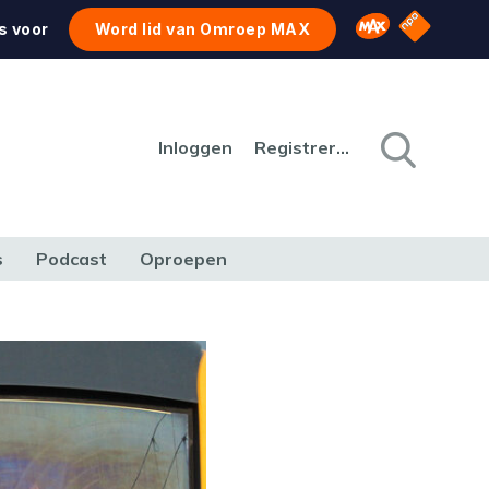
NPO Star
Omroep MAX
s voor
Word lid van Omroep MAX
Inloggen
Registreren
s
Podcast
Oproepen
CULTUUR
NATUUR & MILIEU
REIZEN & VERKEER