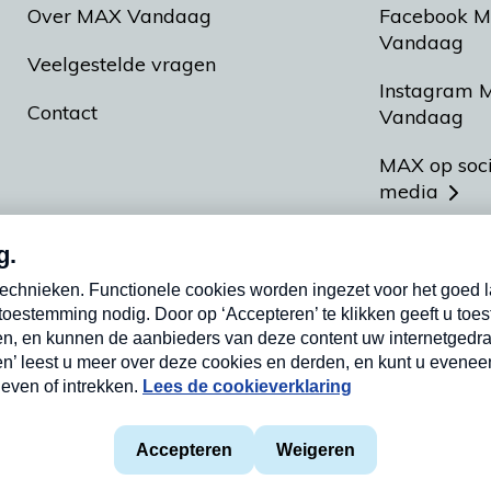
Over MAX Vandaag
Facebook 
Vandaag
Veelgestelde vragen
Instagram 
Contact
Vandaag
MAX op soc
media
MAX vakan
Meldpunt A
Heel Hollan
aarden
Privacyverklaring
Cookieverklaring