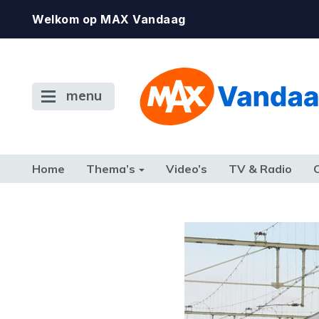
Welkom op MAX Vandaag
menu
Home
Thema’s
Video’s
TV & Radio
CONSUMENT
ETEN & DRINKEN
FAMILIE & RELATIE
GELD, W
TERUG NAAR TOEN