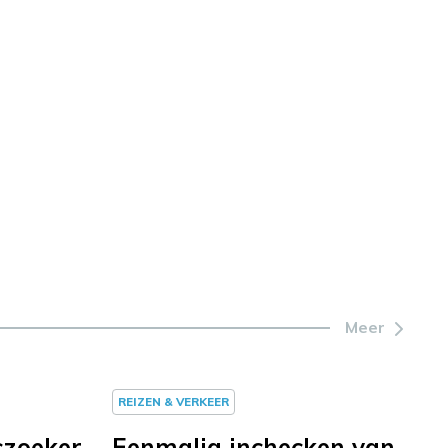
Meer
REIZEN & VERKEER
szoeker
Eenmalig inchecken van