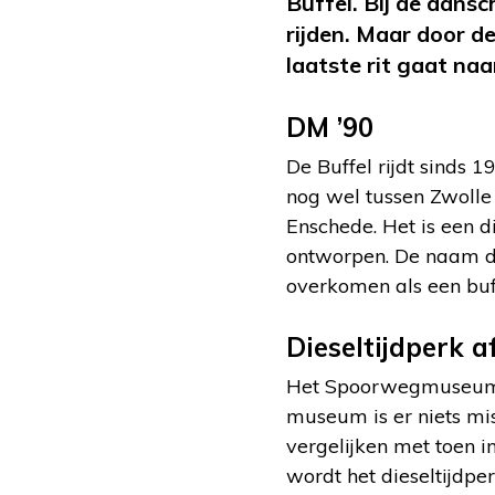
Buffel. Bij de aansc
rijden. Maar door de
laatste rit gaat n
DM ’90
De Buffel rijdt sinds 
nog wel tussen Zwolle
Enschede. Het is een di
ontworpen. De naam dan
overkomen als een buf
Dieseltijdperk a
Het Spoorwegmuseum in
museum is er niets mis
vergelijken met toen i
wordt het dieseltijdpe