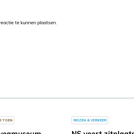
eactie te kunnen plaatsen.
R TOEN
REIZEN & VERKEER
wegmuseum
NS voert zitplaat