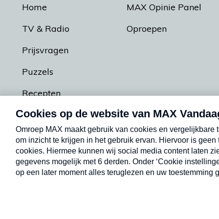
Home
MAX Opinie Panel
TV & Radio
Oproepen
Prijsvragen
Puzzels
Recepten
Podcasts
Contact
Algemene voorw
Kwetsbaarheid melden