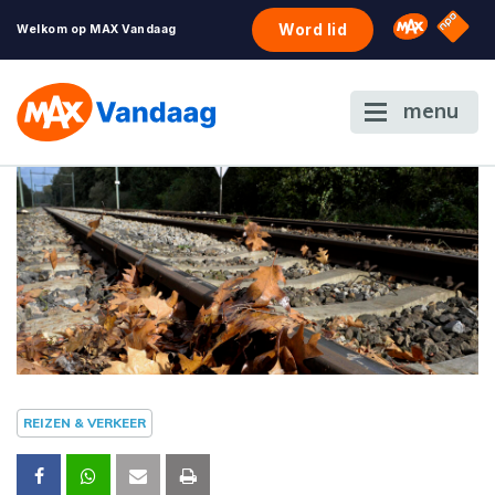
NPO S
Omroep 
Word lid
Welkom op MAX Vandaag
menu
REIZEN & VERKEER