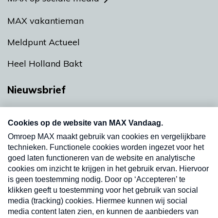
MAX vakantieman
Meldpunt Actueel
Heel Holland Bakt
Nieuwsbrief
Neem hier een gratis abonnement op onze
nieuwsbrief. Elke vrijdag- en dinsdagochtend in
uw mailbox.
Verzend