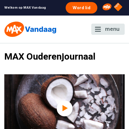
NPO S
Omroep 
Word lid
Welkom op MAX Vandaag
menu
MAX Ouderenjournaal