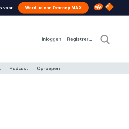
NPO Star
Omroep MAX
s voor
Word lid van Omroep MAX
Inloggen
Registreren
s
Podcast
Oproepen
CULTUUR
NATUUR & MILIEU
REIZEN & VERKEER