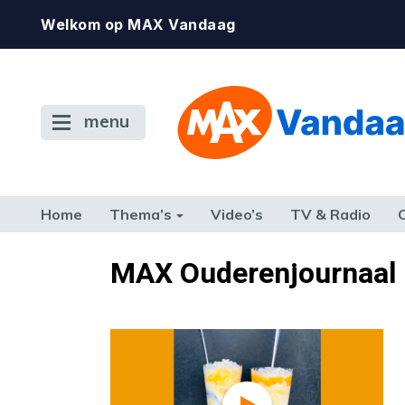
Welkom op MAX Vandaag
menu
Home
Thema’s
Video’s
TV & Radio
CONSUMENT
ETEN & DRINKEN
FAMILIE & RELATIE
GELD, W
MAX Ouderenjournaal
TERUG NAAR TOEN