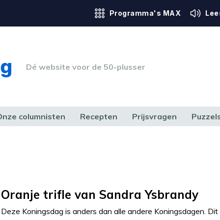
Programma's MAX
Lee
Dé website voor de 50-plusser
Onze columnisten
Recepten
Prijsvragen
Puzzel
ERK & RECHT
GEZONDHEID & SPORT
HUIS, TUIN & HOBBY
MEDIA & 
Oranje trifle van Sandra Ysbrandy
Deze Koningsdag is anders dan alle andere Koningsdagen. Dit