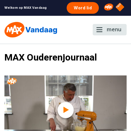
NPO S
Omroep 
Word lid
Welkom op MAX Vandaag
menu
MAX Ouderenjournaal