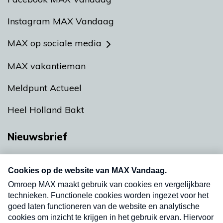
Instagram MAX Vandaag
MAX op sociale media
MAX vakantieman
Meldpunt Actueel
Heel Holland Bakt
Nieuwsbrief
Neem hier een gratis abonnement op onze
nieuwsbrief. Elke vrijdag- en dinsdagochtend in
uw mailbox.
Verzend