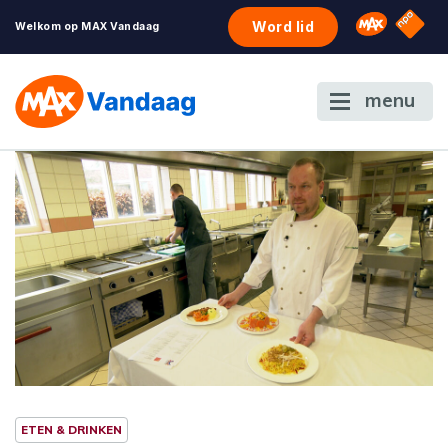
NPO S
Omroep 
Word lid
Welkom op MAX Vandaag
menu
ETEN & DRINKEN