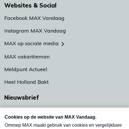
Websites & Social
Facebook MAX Vandaag
Instagram MAX Vandaag
MAX op sociale media
MAX vakantieman
Meldpunt Actueel
Heel Holland Bakt
Nieuwsbrief
Neem hier een gratis abonnement op onze
nieuwsbrief. Elke vrijdag- en dinsdagochtend in
uw mailbox.