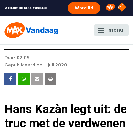
NPO S
Omroep 
Word lid
Welkom op MAX Vandaag
menu
Duur 02:05
Gepubliceerd op 1 juli 2020
Hans Kazàn legt uit: de
truc met de verdwenen