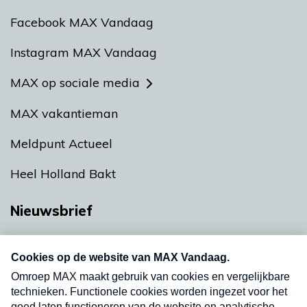
Facebook MAX Vandaag
Instagram MAX Vandaag
MAX op sociale media
MAX vakantieman
Meldpunt Actueel
Heel Holland Bakt
Nieuwsbrief
Neem hier een gratis abonnement op onze
nieuwsbrief. Elke vrijdag- en dinsdagochtend in
uw mailbox.
Verzend