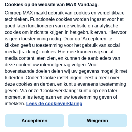
nieuwsbrief. Elke vrijdag- en dinsdagochtend in
uw mailbox.
Verzend
Nieuwsbrief
Neem hier een gratis abonnement op onze
nieuwsbrief. Elke vrijdag- en dinsdagochtend in uw
mailbox.
Contact
Algemene voorwaarden
Privacyverklaring
Cookieverklaring
Kwetsbaarheid melden
privacyverklaring
Copyright © 2026 MAX Vandaag -
Omroep MAX