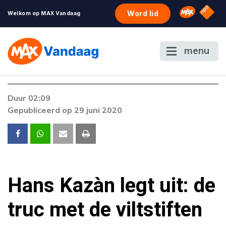
NPO S
Omroep 
Word lid
Welkom op MAX Vandaag
menu
Duur 02:09
Gepubliceerd op 29 juni 2020
Hans Kazàn legt uit: de
truc met de viltstiften