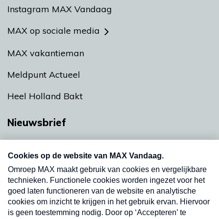
Instagram MAX Vandaag
MAX op sociale media
MAX vakantieman
Meldpunt Actueel
Heel Holland Bakt
Nieuwsbrief
Neem hier een gratis abonnement op onze
nieuwsbrief. Elke vrijdag- en dinsdagochtend in
uw mailbox.
Verzend