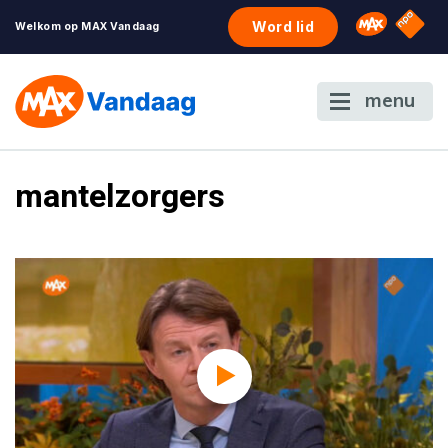
NPO S
Omroep 
Word lid
Welkom op MAX Vandaag
menu
mantelzorgers