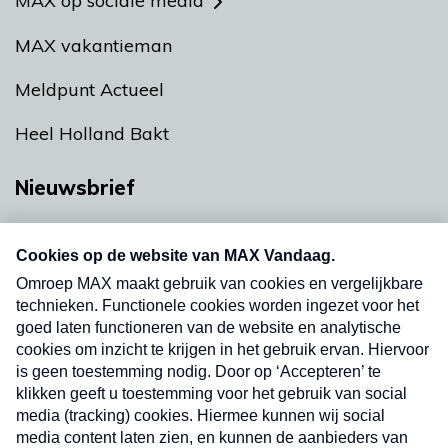
MAX op sociale media
MAX vakantieman
Meldpunt Actueel
Heel Holland Bakt
Nieuwsbrief
Neem hier een gratis abonnement op onze
nieuwsbrief. Elke vrijdag- en dinsdagochtend in
uw mailbox.
Verzend