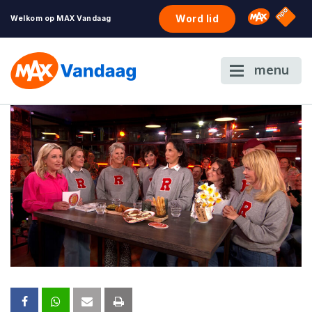
NPO S
Omroep 
Word lid
Welkom op MAX Vandaag
menu