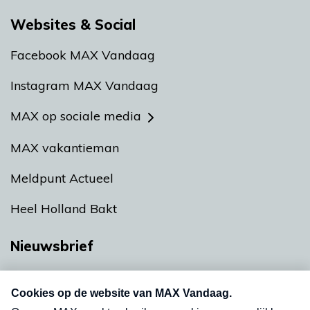
Websites & Social
Facebook MAX Vandaag
Instagram MAX Vandaag
MAX op sociale media
MAX vakantieman
Meldpunt Actueel
Heel Holland Bakt
Nieuwsbrief
Neem hier een gratis abonnement op onze
nieuwsbrief. Elke vrijdag- en dinsdagochtend in
uw mailbox.