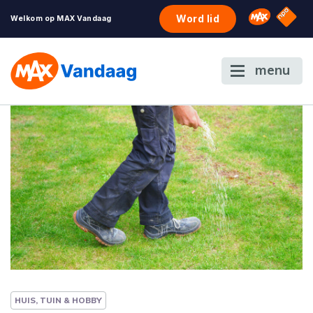
NPO S
Omroep 
Word lid
Welkom op MAX Vandaag
menu
HUIS, TUIN & HOBBY