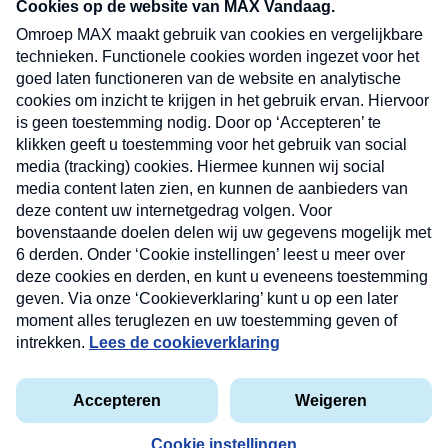
nieuwsbrief. Elke vrijdag- en dinsdagochtend in
uw mailbox.
Verzend
Nieuwsbrief
Neem hier een gratis abonnement op onze
nieuwsbrief. Elke vrijdag- en dinsdagochtend in uw
mailbox.
Contact
Algemene voorwaarden
Privacyverklaring
Cookieverklaring
Kwetsbaarheid melden
privacyverklaring
Copyright © 2026 MAX Vandaag -
Omroep MAX