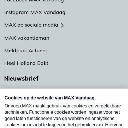
Instagram MAX Vandaag
MAX op sociale media
MAX vakantieman
Meldpunt Actueel
Heel Holland Bakt
Nieuwsbrief
Neem hier een gratis abonnement op onze
nieuwsbrief. Elke vrijdag- en dinsdagochtend in
uw mailbox.
Verzend