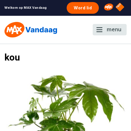
NPO S
Omroep 
Word lid
Welkom op MAX Vandaag
menu
kou