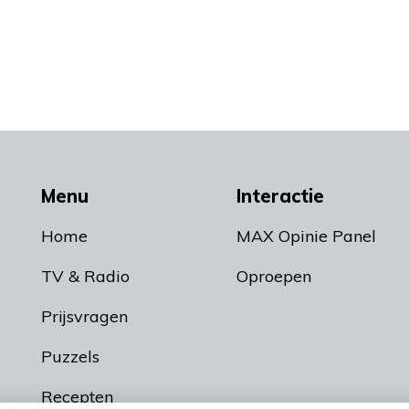
Menu
Interactie
Home
MAX Opinie Panel
TV & Radio
Oproepen
Prijsvragen
Puzzels
Recepten