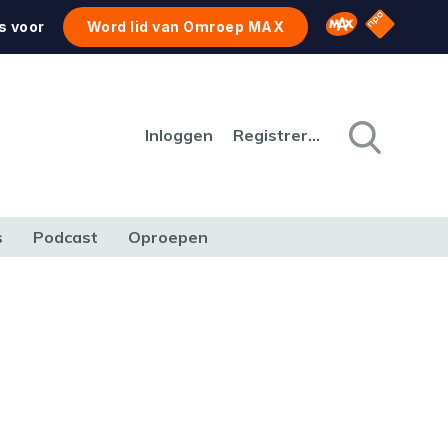
NPO Star
Omroep MAX
s voor
Word lid van Omroep MAX
Inloggen
Registreren
s
Podcast
Oproepen
CULTUUR
NATUUR & MILIEU
REIZEN & VERKEER