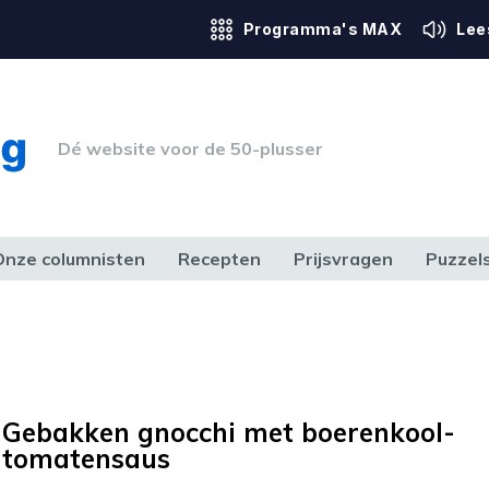
Programma's MAX
Lee
Dé website voor de 50-plusser
Onze columnisten
Recepten
Prijsvragen
Puzzel
ERK & RECHT
GEZONDHEID & SPORT
HUIS, TUIN & HOBBY
MEDIA & 
Gebakken gnocchi met boerenkool-
tomatensaus