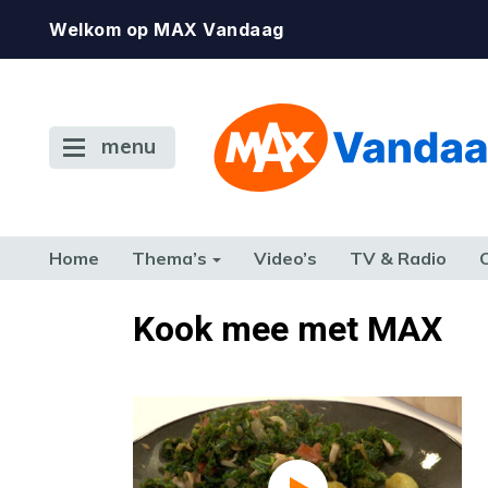
Welkom op MAX Vandaag
menu
Home
Thema’s
Video’s
TV & Radio
CONSUMENT
ETEN & DRINKEN
FAMILIE & RELATIE
GELD, W
Kook mee met MAX
TERUG NAAR TOEN