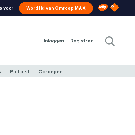
NPO Star
Omroep MAX
s voor
Word lid van Omroep MAX
Inloggen
Registreren
s
Podcast
Oproepen
CULTUUR
NATUUR & MILIEU
REIZEN & VERKEER