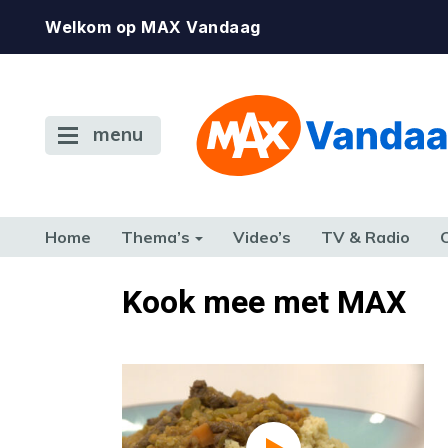
Welkom op MAX Vandaag
menu
Home
Thema’s
Video’s
TV & Radio
CONSUMENT
ETEN & DRINKEN
FAMILIE & RELATIE
GELD, W
Kook mee met MAX
TERUG NAAR TOEN