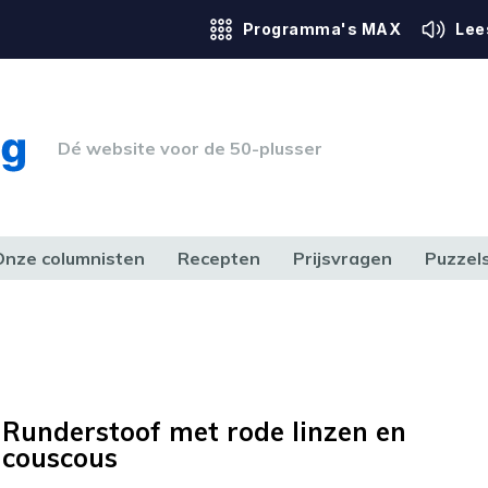
Programma's MAX
Lee
Dé website voor de 50-plusser
Onze columnisten
Recepten
Prijsvragen
Puzzel
ERK & RECHT
GEZONDHEID & SPORT
HUIS, TUIN & HOBBY
MEDIA & 
Runderstoof met rode linzen en
couscous