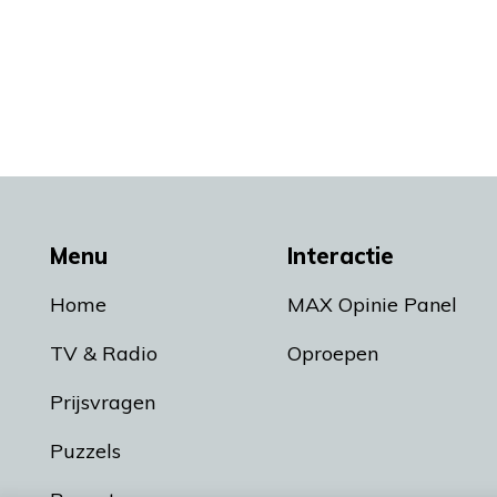
Menu
Interactie
Home
MAX Opinie Panel
TV & Radio
Oproepen
Prijsvragen
Puzzels