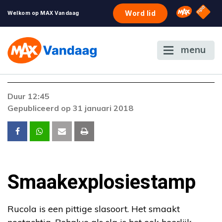
NPO S
Omroep 
Word lid
Welkom op MAX Vandaag
menu
Foutcode 403
Duur 12:45
De gewenste stream is op dit moment niet
Gepubliceerd op 31 januari 2018
beschikbaar. Als het probleem zich blijft
voordoen, neem dan contact op met onze
klantenservice.
Smaakexplosiestamp
Rucola is een pittige slasoort. Het smaakt