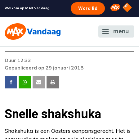
NPO S
Omroep 
Word lid
Welkom op MAX Vandaag
menu
Foutcode 403
Duur 12:33
De gewenste stream is op dit moment niet
Gepubliceerd op 29 januari 2018
beschikbaar. Als het probleem zich blijft
voordoen, neem dan contact op met onze
klantenservice.
Snelle shakshuka
Shakshuka is een Oosters eenpansgerecht. Het is