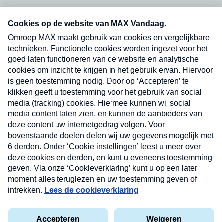
Neem hier een gratis abonnement op onze
nieuwsbrief. Elke vrijdag- en dinsdagochtend in
uw mailbox.
Verzend
Nieuwsbrief
Neem hier een gratis abonnement op onze
nieuwsbrief. Elke vrijdag- en dinsdagochtend in uw
mailbox.
Contact
Algemene voorwaarden
Privacyverklaring
Cookieverklaring