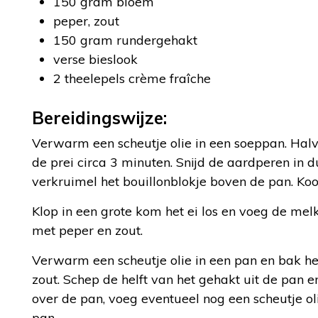
150 gram bloem
peper, zout
150 gram rundergehakt
verse bieslook
2 theelepels crème fraîche
Bereidingswijze:
Verwarm een scheutje olie in een soeppan. Halve
de prei circa 3 minuten. Snijd de aardperen in 
verkruimel het bouillonblokje boven de pan. Ko
Klop in een grote kom het ei los en voeg de me
met peper en zout.
Verwarm een scheutje olie in een pan en bak he
zout. Schep de helft van het gehakt uit de pan 
over de pan, voeg eventueel nog een scheutje o
pan.