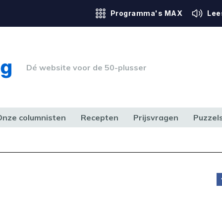
Programma's MAX
Lee
Dé website voor de 50-plusser
Onze columnisten
Recepten
Prijsvragen
Puzzel
ERK & RECHT
GEZONDHEID & SPORT
HUIS, TUIN & HOBBY
MEDIA & 
t
doen,
ce.