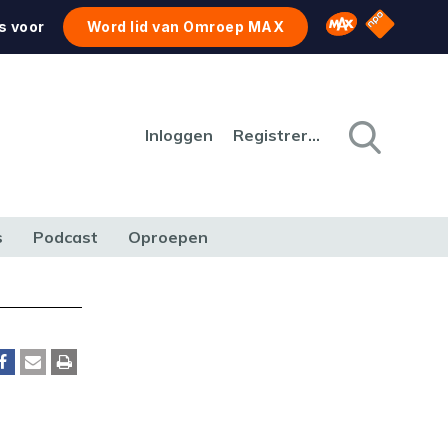
NPO Star
Omroep MAX
s voor
Word lid van Omroep MAX
Inloggen
Registreren
s
Podcast
Oproepen
CULTUUR
NATUUR & MILIEU
REIZEN & VERKEER