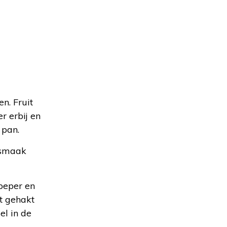
n. Fruit
r erbij en
 pan.
p smaak
peper en
t gehakt
el in de