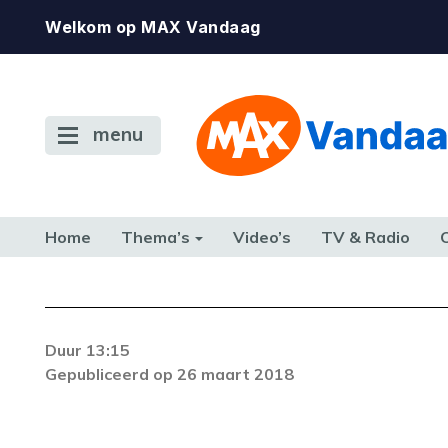
Welkom op MAX Vandaag
menu
Home
Thema’s
Video’s
TV & Radio
CONSUMENT
ETEN & DRINKEN
FAMILIE & RELATIE
GELD, W
TERUG NAAR TOEN
Foutcode 403
Duur 13:15
De gewenste stream is op dit moment nie
Gepubliceerd op 26 maart 2018
beschikbaar. Als het probleem zich blijft voor
neem dan contact op met onze klantenservi