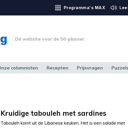
Programma's MAX
Lee
Dé website voor de 50-plusser
Onze columnisten
Recepten
Prijsvragen
Puzzel
ERK & RECHT
GEZONDHEID & SPORT
HUIS, TUIN & HOBBY
MEDIA & 
Kruidige tabouleh met sardines
Tabouleh komt uit de Libanese keuken. Het is een salade met