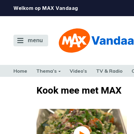
Welkom op MAX Vandaag
menu
Home
Thema’s
Video’s
TV & Radio
CONSUMENT
ETEN & DRINKEN
FAMILIE & RELATIE
GELD, W
Kook mee met MAX
TERUG NAAR TOEN