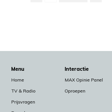
Menu
Interactie
Home
MAX Opinie Panel
TV & Radio
Oproepen
Prijsvragen