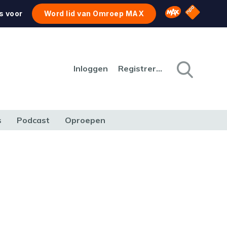
NPO Star
Omroep MAX
s voor
Word lid van Omroep MAX
Inloggen
Registreren
s
Podcast
Oproepen
CULTUUR
NATUUR & MILIEU
REIZEN & VERKEER