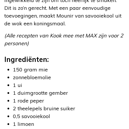
ingewikkeld te zijn om toch heerlijk te smaken.
Dit is zo’n gerecht. Met een paar eenvoudige
toevoegingen, maakt Mounir van savooiekool uit
de wok een koningsmaal.
(Alle recepten van Kook mee met MAX zijn voor 2
personen)
Ingrediënten:
150 gram mie
zonnebloemolie
1 ui
1 duimgrootte gember
1 rode peper
2 theelepels bruine suiker
0,5 savooiekool
1 limoen