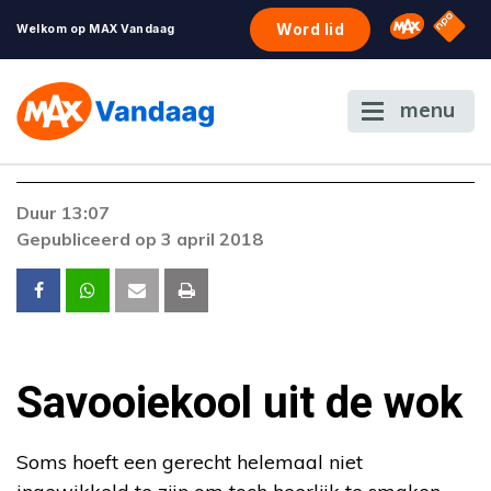
NPO S
Omroep 
Word lid
Welkom op MAX Vandaag
menu
Foutcode 403
Duur 13:07
De gewenste stream is op dit moment niet
Gepubliceerd op 3 april 2018
beschikbaar. Als het probleem zich blijft
voordoen, neem dan contact op met onze
klantenservice.
Savooiekool uit de wok
Soms hoeft een gerecht helemaal niet