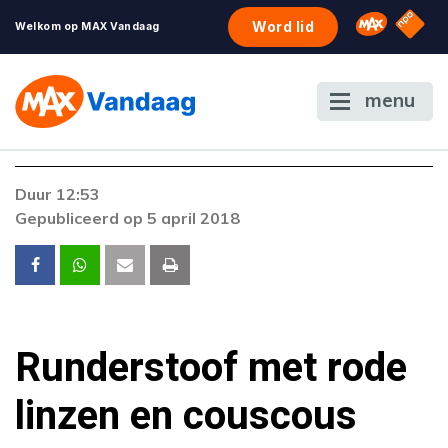
NPO S
Omroep 
Word lid
Welkom op MAX Vandaag
menu
Foutcode 403
Duur 12:53
De gewenste stream is op dit moment niet
Gepubliceerd op 5 april 2018
beschikbaar. Als het probleem zich blijft
voordoen, neem dan contact op met onze
klantenservice.
Runderstoof met rode
linzen en couscous