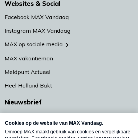
Websites & Social
Facebook MAX Vandaag
Instagram MAX Vandaag
MAX op sociale media
MAX vakantieman
Meldpunt Actueel
Heel Holland Bakt
Nieuwsbrief
Neem hier een gratis abonnement op onze
nieuwsbrief. Elke vrijdag- en dinsdagochtend in
uw mailbox.