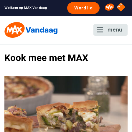
NPO S
Omroep 
Word lid
Welkom op MAX Vandaag
menu
Kook mee met MAX