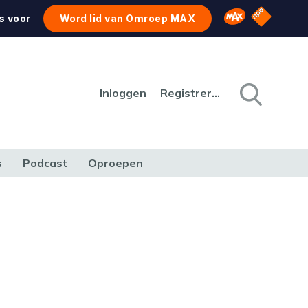
NPO Star
Omroep MAX
s voor
Word lid van Omroep MAX
Inloggen
Registreren
s
Podcast
Oproepen
CULTUUR
NATUUR & MILIEU
REIZEN & VERKEER