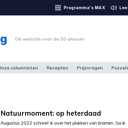
Programma's MAX
Lee
Dé website voor de 50-plusser
Onze columnisten
Recepten
Prijsvragen
Puzzel
ERK & RECHT
GEZONDHEID & SPORT
HUIS, TUIN & HOBBY
MEDIA & 
Natuurmoment: op heterdaad
Augustus 2022 schreef ik over het plukken van bramen. Ga ik