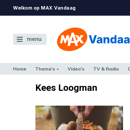
Welkom op MAX Vandaag
menu
Home
Thema’s
Video’s
TV & Radio
CONSUMENT
ETEN & DRINKEN
FAMILIE & RELATIE
GELD, W
Kees Loogman
TERUG NAAR TOEN