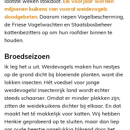
laatste weken stokdoof.
Elk voorjaar worden
miljoenen kuikens van vooral weidevogels
doodgebeten
. Daarom riepen Vogelbescherming,
de Friese Vogelwachten en Staatsbosbeheer
kattenbezitters op om hun roofdier binnen te
houden.
Broedseizoen
Ik leg het u uit. Weidevogels maken hun nestjes
op de grond dicht bij bloeiende planten, want die
lokken insecten. Hét voedsel voor jonge
weidevogels! Insectenrijk land wordt echter
steeds schaarser. Omdat er minder plekken zijn,
zitten de weidekuikens dichter bij elkaar. En dat
maakt het té makkelijk voor katten. Wij hebben
Henkie geprobeerd op te sluiten, maar dan liep
ons oude beestje ongelukkig blèrend door het