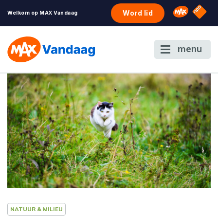
NPO S
Omroep 
Word lid
Welkom op MAX Vandaag
menu
NATUUR & MILIEU