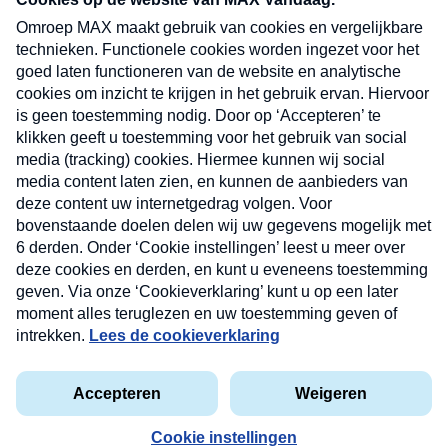
uw mailbox.
Verzend
Nieuwsbrief
Neem hier een gratis abonnement op onze
nieuwsbrief. Elke vrijdag- en dinsdagochtend in uw
mailbox.
Contact
Algemene voorwaarden
Privacyverklaring
Cookieverklaring
Kwetsbaarheid melden
privacyverklaring
Copyright © 2026 MAX Vandaag -
Omroep MAX