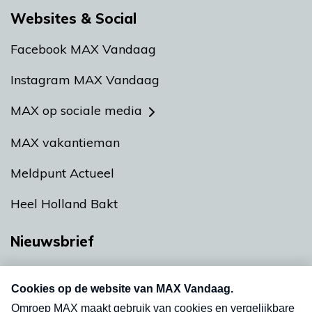
Websites & Social
Facebook MAX Vandaag
Instagram MAX Vandaag
MAX op sociale media
MAX vakantieman
Meldpunt Actueel
Heel Holland Bakt
Nieuwsbrief
Neem hier een gratis abonnement op onze
nieuwsbrief. Elke vrijdag- en dinsdagochtend in
uw mailbox.