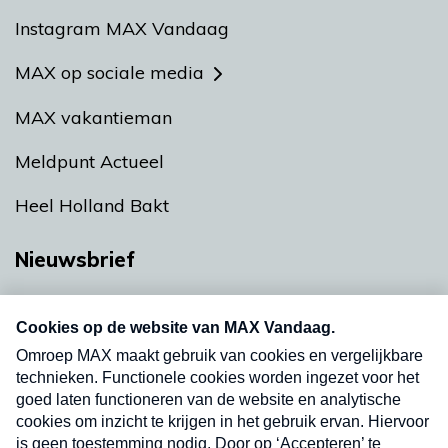
Instagram MAX Vandaag
MAX op sociale media
MAX vakantieman
Meldpunt Actueel
Heel Holland Bakt
Nieuwsbrief
Neem hier een gratis abonnement op onze
nieuwsbrief. Elke vrijdag- en dinsdagochtend in
uw mailbox.
Verzend