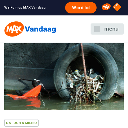
NPO S
Omroep 
Word lid
Welkom op MAX Vandaag
menu
NATUUR & MILIEU