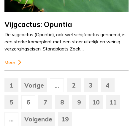
Vijgcactus: Opuntia
De vijgcactus (Opuntia), ook wel schijfcactus genoemd, is
een sterke kamerplant met een stoer uiterlijk en weinig
verzorgingseisen. Standplaats Zoek…
Meer
1
Vorige
...
2
3
4
5
6
7
8
9
10
11
...
Volgende
19