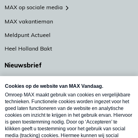
MAX op sociale media
MAX vakantieman
Meldpunt Actueel
Heel Holland Bakt
Nieuwsbrief
Neem hier een gratis abonnement op onze
nieuwsbrief. Elke vrijdag- en dinsdagochtend in
uw mailbox.
Verzend