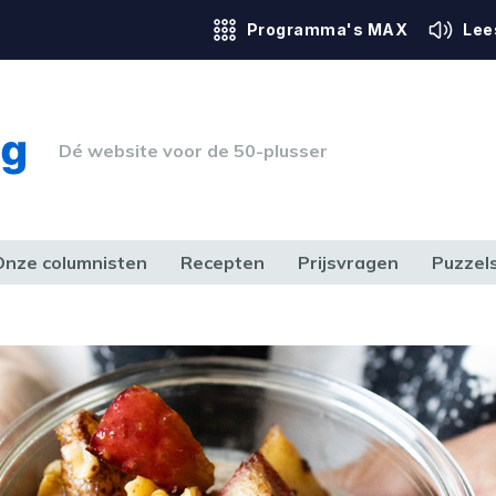
Programma's MAX
Lee
Dé website voor de 50-plusser
Onze columnisten
Recepten
Prijsvragen
Puzzel
ERK & RECHT
GEZONDHEID & SPORT
HUIS, TUIN & HOBBY
MEDIA & 