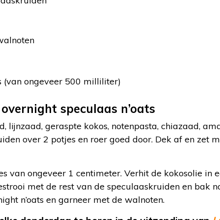
laaskruiden
walnoten
s (van ongeveer 500 milliliter)
 overnight speculaas n’oats
, lijnzaad, geraspte kokos, notenpasta, chiazaad, a
iden over 2 potjes en roer goed door. Dek af en zet m
jes van ongeveer 1 centimeter. Verhit de kokosolie in
estrooi met de rest van de speculaaskruiden en bak n
ight n’oats en garneer met de walnoten.