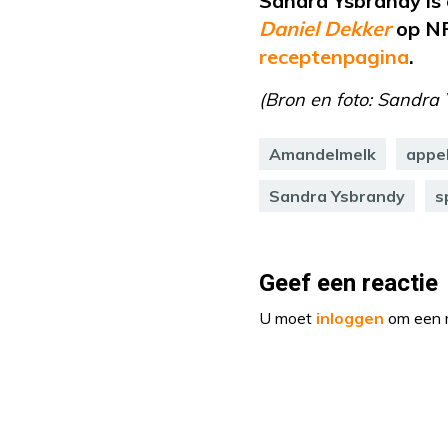
Sandra Ysbrandy is 
Daniel Dekker
op NP
receptenpagina
.
(Bron en foto: Sandra
Amandelmelk
appe
Sandra Ysbrandy
s
Geef een reactie
U moet
inloggen
om een r