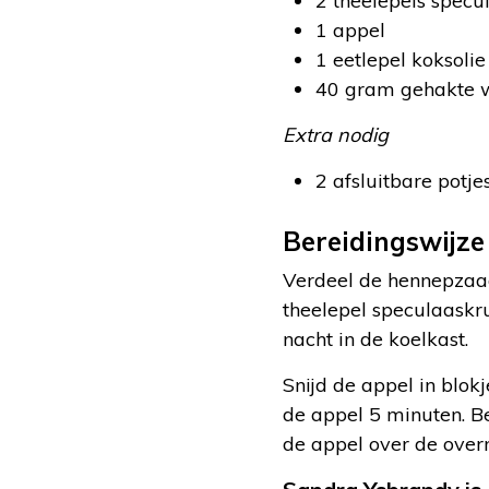
2 theelepels specu
1 appel
1 eetlepel koksolie
40 gram gehakte 
Extra nodig
2 afsluitbare potje
Bereidingswijze
Verdeel de hennepzaad
theelepel speculaaskru
nacht in de koelkast.
Snijd de appel in blok
de appel 5 minuten. B
de appel over de overn