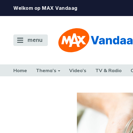
Welkom op MAX Vandaag
menu
Home
Thema’s
Video’s
TV & Radio
CONSUMENT
ETEN & DRINKEN
FAMILIE & RELATIE
GELD, W
TERUG NAAR TOEN