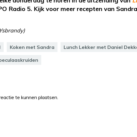
elke donderdag te horen in de uitzending van
L
O Radio 5. Kijk voor meer recepten van Sandr
 Ysbrandy)
l
Koken met Sandra
Lunch Lekker met Daniel Dekk
peculaaskruiden
eactie te kunnen plaatsen.