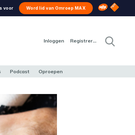
NPO Star
Omroep MAX
s voor
Word lid van Omroep MAX
Inloggen
Registreren
s
Podcast
Oproepen
CULTUUR
NATUUR & MILIEU
REIZEN & VERKEER