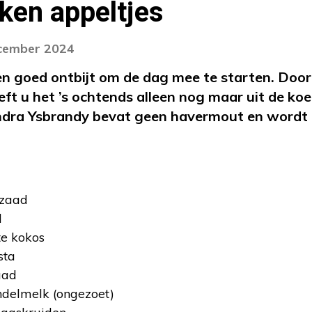
ken appeltjes
ecember 2024
en goed ontbijt om de dag mee te starten. Doo
eft u het ’s ochtends alleen nog maar uit de koe
ndra Ysbrandy bevat geen havermout en wordt
pzaad
d
te kokos
sta
aad
ndelmelk (ongezoet)