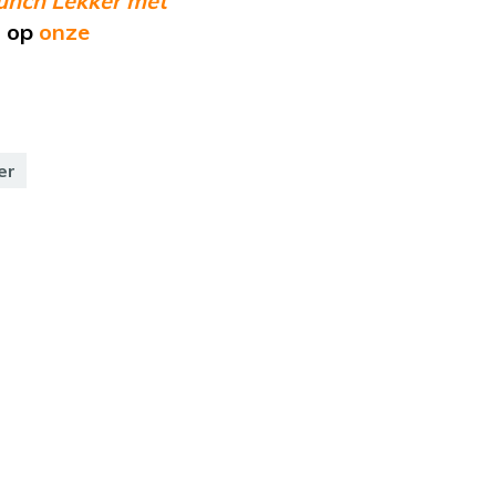
unch Lekker met
a op
onze
er