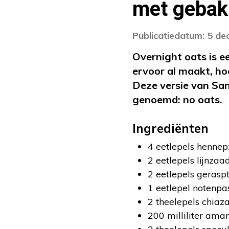
met gebak
Publicatiedatum: 5 d
Overnight oats is e
ervoor al maakt, ho
Deze versie van Sa
genoemd: no oats.
Ingrediënten
4 eetlepels henne
2 eetlepels lijnzaa
2 eetlepels gerasp
1 eetlepel notenpa
2 theelepels chiaz
200 milliliter ama