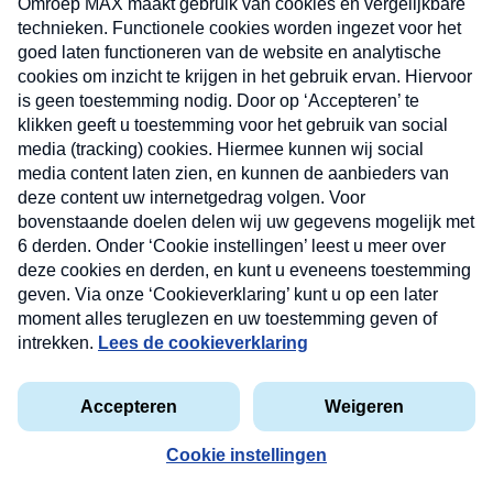
Ongeluk prins Friso
In 2012 raakt prins Friso in levensgevaar na een sk
Nieuwsbrief
komt te liggen. Na zijn verblijf in het ziekenhuis in
vervoerd, waar hij tot op dat moment met zijn gezin
Neem hier een gratis abonnement op onze
wordt hij overgebracht naar Paleis Huis ten Bosch,
nieuwsbrief. Elke vrijdag- en dinsdagochtend in uw
jaar overlijdt. Hij wordt begraven in Lage Vuursche,
mailbox.
privacyverklaring