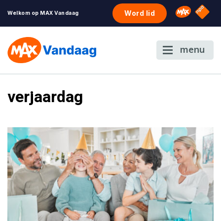
NPO S
Omroep 
Word lid
Welkom op MAX Vandaag
menu
verjaardag