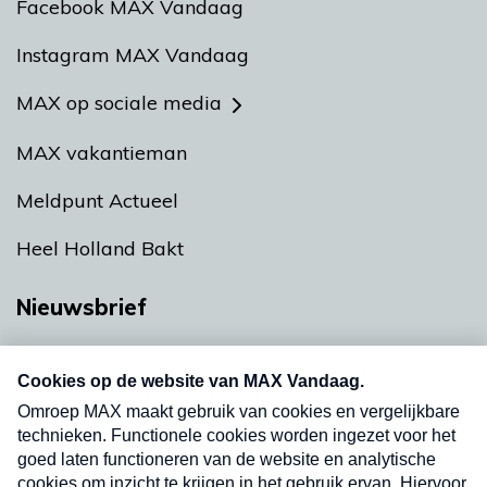
Facebook MAX Vandaag
Instagram MAX Vandaag
MAX op sociale media
MAX vakantieman
Meldpunt Actueel
Heel Holland Bakt
Nieuwsbrief
Neem hier een gratis abonnement op onze
nieuwsbrief. Elke vrijdag- en dinsdagochtend in
uw mailbox.
Verzend