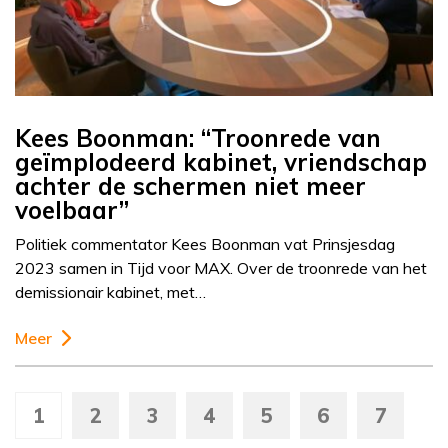
Kees Boonman: “Troonrede van
geïmplodeerd kabinet, vriendschap
achter de schermen niet meer
voelbaar”
Politiek commentator Kees Boonman vat Prinsjesdag
2023 samen in Tijd voor MAX. Over de troonrede van het
demissionair kabinet, met…
Meer
1
2
3
4
5
6
7