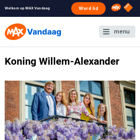
NPO S
Omroep 
Word lid
Welkom op MAX Vandaag
menu
Koning Willem-Alexander