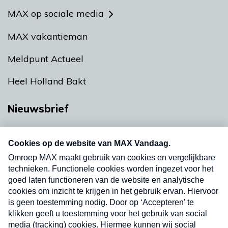
MAX op sociale media
MAX vakantieman
Meldpunt Actueel
Heel Holland Bakt
Nieuwsbrief
Neem hier een gratis abonnement op onze
nieuwsbrief. Elke vrijdag- en dinsdagochtend in
uw mailbox.
Verzend