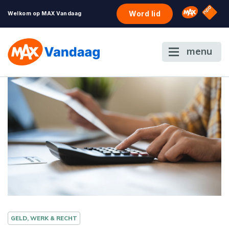
NPO S
Omroep 
Word lid
Welkom op MAX Vandaag
menu
GELD, WERK & RECHT