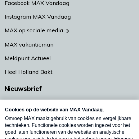
Facebook MAX Vandaag
Instagram MAX Vandaag
MAX op sociale media
MAX vakantieman
Meldpunt Actueel
Heel Holland Bakt
Nieuwsbrief
Neem hier een gratis abonnement op onze
nieuwsbrief. Elke vrijdag- en dinsdagochtend in
uw mailbox.
Verzend