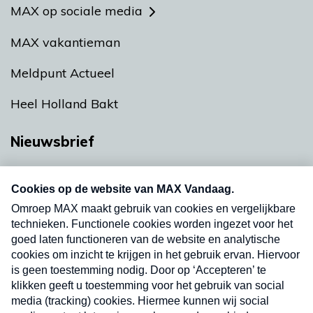
MAX op sociale media
MAX vakantieman
Meldpunt Actueel
Heel Holland Bakt
Nieuwsbrief
Neem hier een gratis abonnement op onze
nieuwsbrief. Elke vrijdag- en dinsdagochtend in
uw mailbox.
Verzend