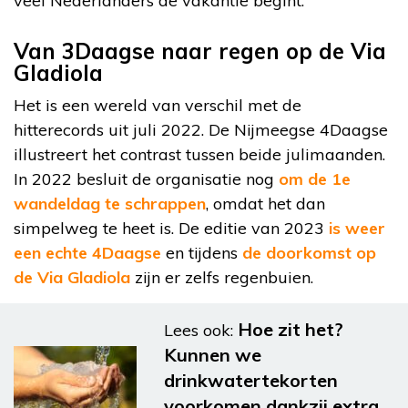
veel Nederlanders de vakantie begint.
Van 3Daagse naar regen op de Via
Gladiola
Het is een wereld van verschil met de
hitterecords uit juli 2022. De Nijmeegse 4Daagse
illustreert het contrast tussen beide julimaanden.
In 2022 besluit de organisatie nog
om de 1e
wandeldag te schrappen
, omdat het dan
simpelweg te heet is. De editie van 2023
is weer
een echte 4Daagse
en tijdens
de doorkomst op
de Via Gladiola
zijn er zelfs regenbuien.
Hoe zit het?
Lees ook:
Kunnen we
drinkwatertekorten
voorkomen dankzij extra