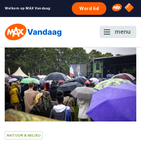
NPO S
Omroep 
Word lid
Welkom op MAX Vandaag
menu
NATUUR & MILIEU