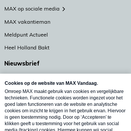
MAX op sociale media
MAX vakantieman
Meldpunt Actueel
Heel Holland Bakt
Nieuwsbrief
Neem hier een gratis abonnement op onze
nieuwsbrief. Elke vrijdag- en dinsdagochtend in
uw mailbox.
Verzend