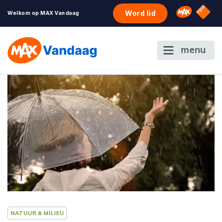
NPO S
Omroep 
Word lid
Welkom op MAX Vandaag
menu
NATUUR & MILIEU