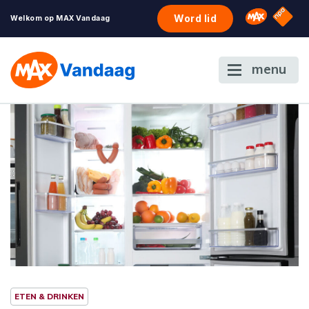
NPO S
Omroep 
Word lid
Welkom op MAX Vandaag
menu
ETEN & DRINKEN