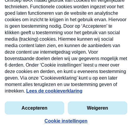
uw mailbox.
Verzend
Nieuwsbrief
Neem hier een gratis abonnement op onze
nieuwsbrief. Elke vrijdag- en dinsdagochtend in uw
mailbox.
Contact
Algemene voorwaarden
Privacyverklaring
Cookieverklaring
Kwetsbaarheid melden
privacyverklaring
Copyright © 2026 MAX Vandaag -
Omroep MAX