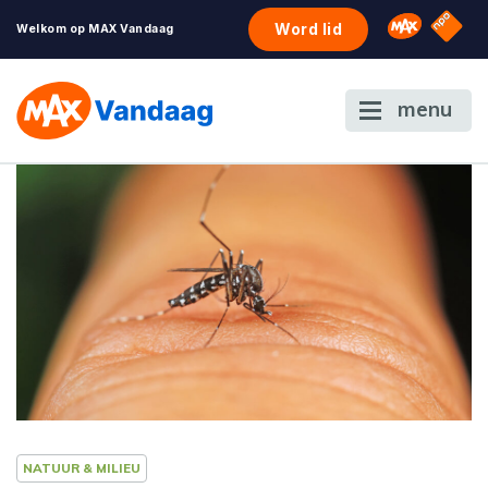
NPO S
Omroep 
Word lid
Welkom op MAX Vandaag
menu
NATUUR & MILIEU