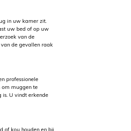
ug in uw kamer zit.
aast uw bed of op uw
nderzoek van de
t van de gevallen raak
een professionele
oen om muggen te
g is. U vindt erkende
d of kou houden en bij