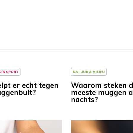
D & SPORT
NATUUR & MILIEU
lpt er echt tegen
Waarom steken 
ggenbult?
meeste muggen al
nachts?