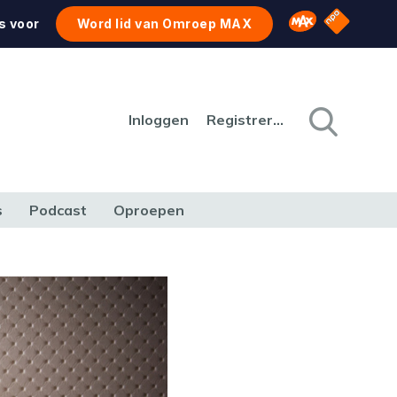
NPO Star
Omroep MAX
s voor
Word lid van Omroep MAX
Inloggen
Registreren
s
Podcast
Oproepen
CULTUUR
NATUUR & MILIEU
REIZEN & VERKEER