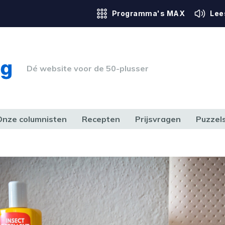
Programma's MAX
Lee
Dé website voor de 50-plusser
Onze columnisten
Recepten
Prijsvragen
Puzzel
ERK & RECHT
GEZONDHEID & SPORT
HUIS, TUIN & HOBBY
MEDIA & 