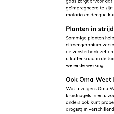
gaas zorgt ervoor dat 
geïmpregneerd te zijn:
malaria en dengue ku
Planten in stri
Sommige planten helpe
citroengeranium versp
de vensterbank zetten 
u kattenkruid in de tu
werende werking.
Ook Oma Weet R
Wat u volgens Oma Wee
kruidnagels in en u z
anders ook kunt prober
drogist) in verschille