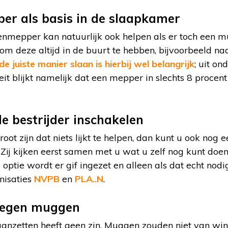
er als basis in de slaapkamer
genmepper kan natuurlijk ook helpen als er toch een m
om deze altijd in de buurt te hebben, bijvoorbeeld n
de juiste manier slaan is hierbij wel belangrijk
; uit o
t blijkt namelijk dat een mepper in slechts 8 procen
e bestrijder inschakelen
oot zijn dat niets lijkt te helpen, dan kunt u ook nog 
. Zij kijken eerst samen met u wat u zelf nog kunt d
optie wordt er gif ingezet en alleen als dat echt nodi
anisaties
NVPB
en
PLA..N
.
 tegen muggen
 aanzetten heeft geen zin. Muggen zouden niet van win