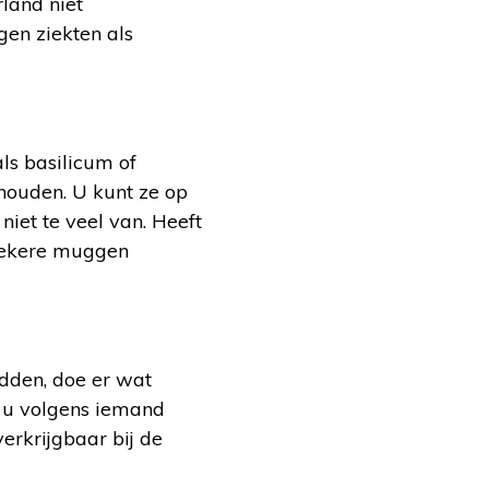
land niet
gen ziekten als
s basilicum of
houden. U kunt ze op
niet te veel van. Heeft
 zekere muggen
dden, doe er wat
 u volgens iemand
erkrijgbaar bij de