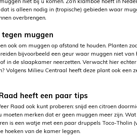
muggen niet bij u komen. Zo’n klamboe hoeft in Neder
 dat is alleen nodig in (tropische) gebieden waar mug
nnen overbrengen.
jd tegen muggen
n ook om muggen op afstand te houden. Planten zoal
reiden bijvoorbeeld een geur waar muggen niet van 
of in de slaapkamer neerzetten. Verwacht hier echter 
in? Volgens Milieu Centraal heeft deze plant ook een
aad heeft een paar tips
r Raad ook kunt proberen: snijd een citroen doormi
ou moeten merken dat er geen muggen meer zijn. Wat
en is een watje met een paar druppels Toco-Tholin (v
nde hoeken van de kamer leggen.