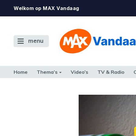
Welkom op MAX Vandaag
menu
Home
Thema’s
Video’s
TV & Radio
CONSUMENT
ETEN & DRINKEN
FAMILIE & RELATIE
GELD, W
TERUG NAAR TOEN