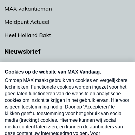
MAX vakantieman
Meldpunt Actueel
Heel Holland Bakt
Nieuwsbrief
Neem hier een gratis abonnement op onze
nieuwsbrief. Elke vrijdag- en dinsdagochtend in
uw mailbox.
Verzend