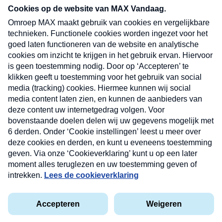
nieuwsbrief. Elke vrijdag- en dinsdagochtend in
uw mailbox.
Verzend
Nieuwsbrief
Neem hier een gratis abonnement op onze
nieuwsbrief. Elke vrijdag- en dinsdagochtend in uw
mailbox.
Contact
Algemene voorwaarden
Privacyverklaring
Cookieverklaring
Kwetsbaarheid melden
privacyverklaring
Copyright © 2026 MAX Vandaag -
Omroep MAX