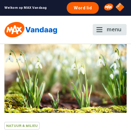
NPO S
Omroep 
Word lid
Welkom op MAX Vandaag
menu
NATUUR & MILIEU