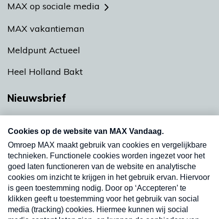
MAX op sociale media
MAX vakantieman
Meldpunt Actueel
Heel Holland Bakt
Nieuwsbrief
Neem hier een gratis abonnement op onze
nieuwsbrief. Elke vrijdag- en dinsdagochtend in
uw mailbox.
Verzend