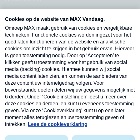
Neem hier een gratis abonnement op onze
nieuwsbrief. Elke vrijdag- en dinsdagochtend in
uw mailbox.
Verzend
Nieuwsbrief
Neem hier een gratis abonnement op onze
nieuwsbrief. Elke vrijdag- en dinsdagochtend in uw
mailbox.
Contact
Algemene voorwaarden
Privacyverklaring
Cookieverklaring