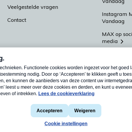
Vandaag
Veelgestelde vragen
Instagram 
Contact
Vandaag
MAX op soc
media
MAX vakan
Meldpunt A
Heel Hollan
aarden
Privacyverklaring
Cookieverklaring