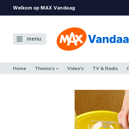
Welkom op MAX Vandaag
menu
Home
Thema’s
Video’s
TV & Radio
CONSUMENT
ETEN & DRINKEN
FAMILIE & RELATIE
GELD, W
TERUG NAAR TOEN