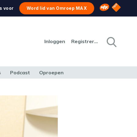
NPO Star
Omroep MAX
s voor
Word lid van Omroep MAX
Inloggen
Registreren
s
Podcast
Oproepen
CULTUUR
NATUUR & MILIEU
REIZEN & VERKEER