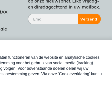
op onze nieuwsbrief. Elke vrijdag-
en dinsdagochtend in uw mailbox.
MAX
Verzend
iale
tieman
ctueel
Nieuwsbrief
d Bakt
Neem hier een gratis abonnement op onze
nieuwsbrief. Elke vrijdag- en dinsdagochtend in uw
mailbox.
Copyright © 2026 MAX Vandaag -
Omroep MAX
privacyverklaring