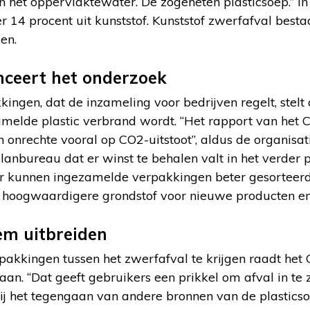
in het oppervlaktewater. De zogeheten plasticsoep.” I
r 14 procent uit kunststof. Kunststof zwerfafval best
en.
nceert het onderzoek
ingen, dat de inzameling voor bedrijven regelt, stelt 
amelde plastic verbrand wordt. “Het rapport van het 
n onrechte vooral op CO2-uitstoot”, aldus de organisat
lanbureau dat er winst te behalen valt in het verder 
or kunnen ingezamelde verpakkingen beter gesorteer
f hoogwaardigere grondstof voor nieuwe producten en
em uitbreiden
pakkingen tussen het zwerfafval te krijgen raadt het 
aan. “Dat geeft gebruikers een prikkel om afval in te
ij het tegengaan van andere bronnen van de plastics