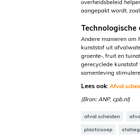
overheidsbeleid helpen
aangepakt wordt, zoal
Technologische 
Andere manieren om he
kunststof uit afvalwate
groente-, fruit en tui
gerecyclede kunststof 
samenleving stimuleren
Lees ook
:
Afval schei
(Bron: ANP, cpb.nl)
afval scheiden
afva
plasticsoep
statieg