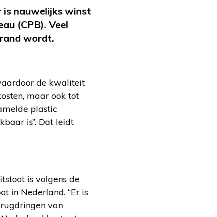
r is nauwelijks winst
reau (CPB). Veel
brand wordt.
waardoor de kwaliteit
kosten, maar ook tot
amelde plastic
baar is”. Dat leidt
tstoot is volgens de
t in Nederland. “Er is
terugdringen van