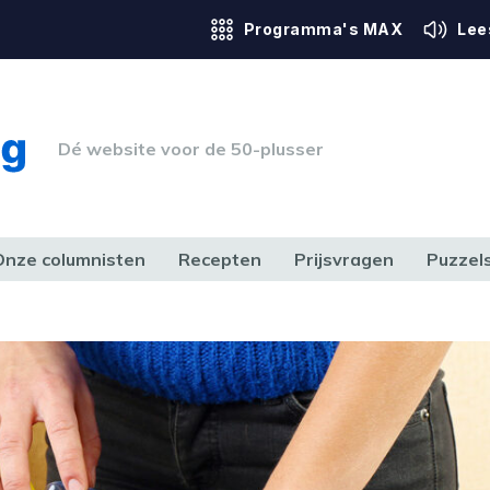
Programma's MAX
Lee
Dé website voor de 50-plusser
Onze columnisten
Recepten
Prijsvragen
Puzzel
ERK & RECHT
GEZONDHEID & SPORT
HUIS, TUIN & HOBBY
MEDIA & 