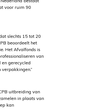
n Nederland bestaat
aat voor ruim 90
dat slechts 15 tot 20
CPB beoordeelt het
ie. Het Afvalfonds is
professionaliseren van
d en gerecycled
 verpakkingen.”
CPB uitbreiding van
 zamelen in plaats van
oep kan