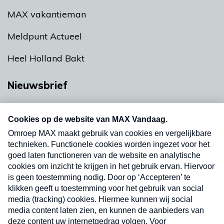
MAX vakantieman
Meldpunt Actueel
Heel Holland Bakt
Nieuwsbrief
Neem hier een gratis abonnement op onze
nieuwsbrief. Elke vrijdag- en dinsdagochtend in
uw mailbox.
Verzend