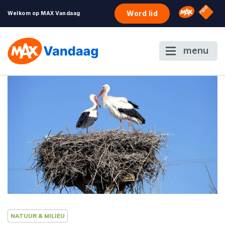
NPO S
Omroep 
Word lid
Welkom op MAX Vandaag
menu
NATUUR & MILIEU