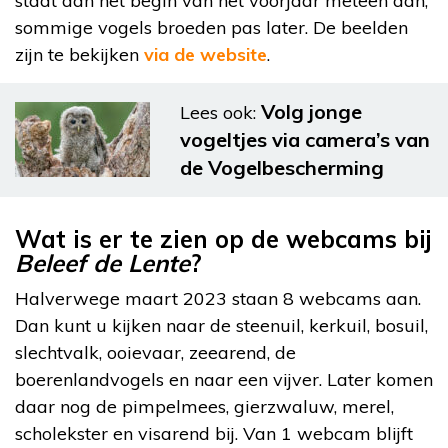
staat aan het begin van het voorjaar meteen aan,
sommige vogels broeden pas later. De beelden
zijn te bekijken
via de website
.
Volg jonge
Lees ook:
vogeltjes via camera’s van
de Vogelbescherming
Wat is er te zien op de webcams bij
Beleef de Lente
?
Halverwege maart 2023 staan 8 webcams aan.
Dan kunt u kijken naar de steenuil, kerkuil, bosuil,
slechtvalk, ooievaar, zeearend, de
boerenlandvogels en naar een vijver. Later komen
daar nog de pimpelmees, gierzwaluw, merel,
scholekster en visarend bij. Van 1 webcam blijft