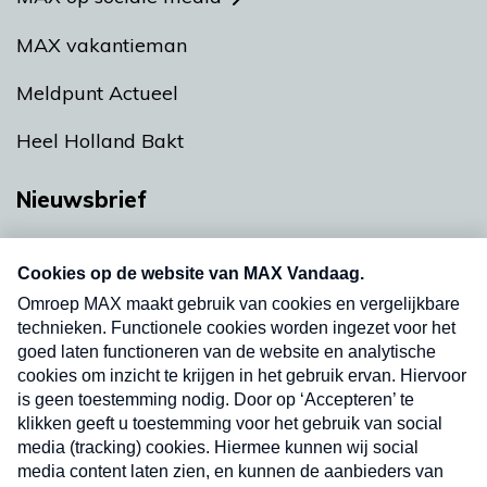
MAX vakantieman
Meldpunt Actueel
Heel Holland Bakt
Nieuwsbrief
Neem hier een gratis abonnement op onze
nieuwsbrief. Elke vrijdag- en dinsdagochtend in
uw mailbox.
Verzend