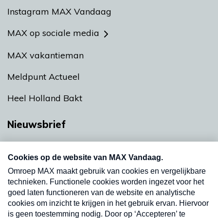
Instagram MAX Vandaag
MAX op sociale media
MAX vakantieman
Meldpunt Actueel
Heel Holland Bakt
Nieuwsbrief
Neem hier een gratis abonnement op onze
nieuwsbrief. Elke vrijdag- en dinsdagochtend in
uw mailbox.
Verzend