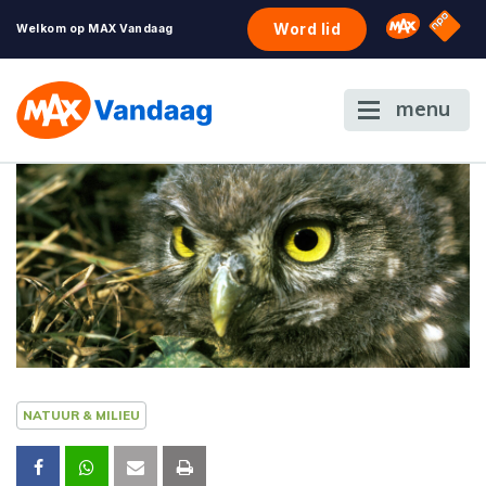
NPO S
Omroep 
Word lid
Welkom op MAX Vandaag
menu
NATUUR & MILIEU