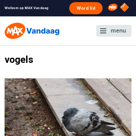
NPO S
Omroep 
Word lid
Welkom op MAX Vandaag
menu
vogels