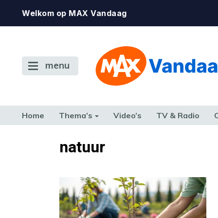
Welkom op MAX Vandaag
menu
Home
Thema’s
Video’s
TV & Radio
CONSUMENT
ETEN & DRINKEN
FAMILIE & RELATIE
GELD, W
natuur
TERUG NAAR TOEN