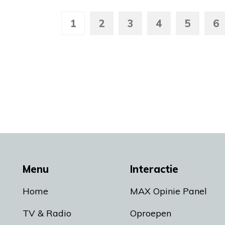
1
2
3
4
5
6
Menu
Interactie
Home
MAX Opinie Panel
TV & Radio
Oproepen