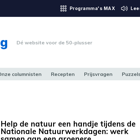
Programma's MAX
Lee
Dé website voor de 50-plusser
Onze columnisten
Recepten
Prijsvragen
Puzzel
ERK & RECHT
GEZONDHEID & SPORT
HUIS, TUIN & HOBBY
MEDIA & 
Help de natuur een handje tijdens de
Nationale Natuurwerkdagen: werk
samen aan een groenere