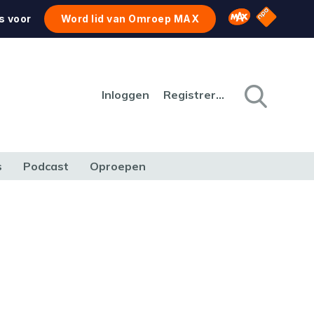
NPO Star
Omroep MAX
s voor
Word lid van Omroep MAX
Inloggen
Registreren
s
Podcast
Oproepen
CULTUUR
NATUUR & MILIEU
REIZEN & VERKEER