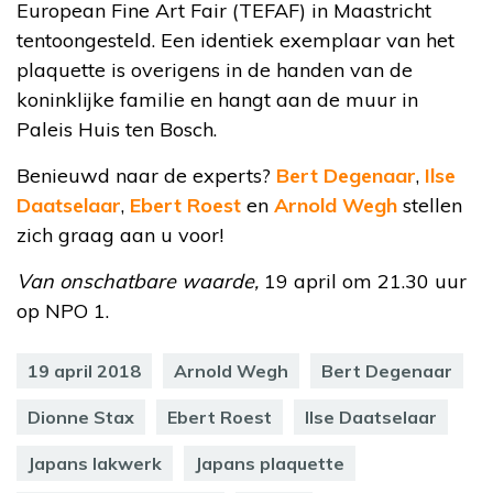
European Fine Art Fair (TEFAF) in Maastricht
tentoongesteld. Een identiek exemplaar van het
plaquette is overigens in de handen van de
koninklijke familie en hangt aan de muur in
Paleis Huis ten Bosch.
Benieuwd naar de experts?
Bert Degenaar
,
Ilse
Daatselaar
,
Ebert Roest
en
Arnold Wegh
stellen
zich graag aan u voor!
Van onschatbare waarde,
19 april om 21.30 uur
op NPO 1.
19 april 2018
Arnold Wegh
Bert Degenaar
Dionne Stax
Ebert Roest
Ilse Daatselaar
Japans lakwerk
Japans plaquette