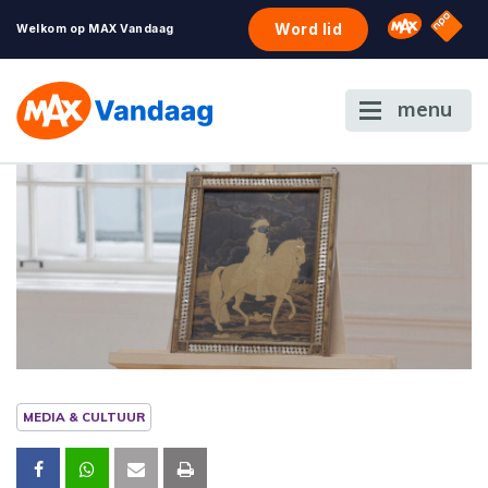
NPO S
Omroep 
Word lid
Welkom op MAX Vandaag
menu
MEDIA & CULTUUR