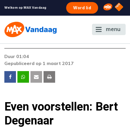
NPO S
Omroep 
Word lid
Welkom op MAX Vandaag
menu
Duur 01:04
Gepubliceerd op 1 maart 2017
Even voorstellen: Bert
Degenaar